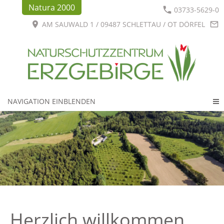
Natura 2000
03733-5629-0
AM SAUWALD 1 / 09487 SCHLETTAU / OT DÖRFEL
NAVIGATION EINBLENDEN
Herzlich willkommen