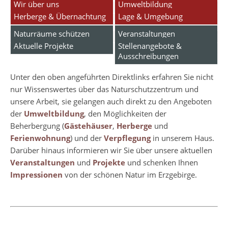
Wir über uns
Umweltbildung
Herberge & Übernachtung
Lage & Umgebung
Naturräume schützen
Veranstaltungen
Aktuelle Projekte
Stellenangebote &
Ausschreibungen
Unter den oben angeführten Direktlinks erfahren Sie nicht
nur Wissenswertes über das Naturschutzzentrum und
unsere Arbeit, sie gelangen auch direkt zu den Angeboten
der
Umweltbildung
, den Möglichkeiten der
Beherbergung (
Gästehäuser
,
Herberge
und
Ferienwohnung
) und der
Verpflegung
in unserem Haus.
Darüber hinaus informieren wir Sie über unsere aktuellen
Veranstaltungen
und
Projekte
und schenken Ihnen
Impressionen
von der schönen Natur im Erzgebirge.